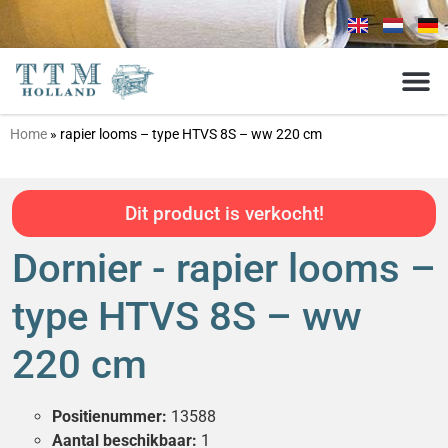
Home
»
rapier looms – type HTVS 8S – ww 220 cm
Dit product is verkocht!
Dornier - rapier looms –
type HTVS 8S – ww
220 cm
Positienummer:
13588
Aantal beschikbaar:
1