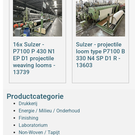
16x Sulzer -
Sulzer - projectile
P7100 P 430 N1
loom type P7100 B
EP D1 projectile
330 N4 SP D1 R -
weaving looms -
13603
13739
Productcategorie
Drukkerij
Energie / Milieu / Onderhoud
Finishing
Laboratorium
Non-Woven / Tapijt