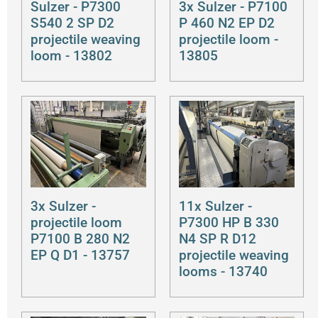
Sulzer - P7300
3x Sulzer - P7100
S540 2 SP D2
P 460 N2 EP D2
projectile weaving
projectile loom -
loom - 13802
13805
3x Sulzer -
11x Sulzer -
projectile loom
P7300 HP B 330
P7100 B 280 N2
N4 SP R D12
EP Q D1 - 13757
projectile weaving
looms - 13740