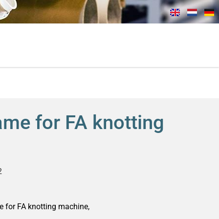
ame for FA knotting
2
e for FA knotting machine,