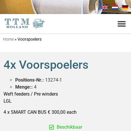
Home
»
Voorspoelers
4x Voorspoelers
Positions-Nr.:
13274-1
Menge::
4
Weft feeders / Pre winders
LGL
4 x SMART CAN BUS € 300,00 each
Beschikbaar