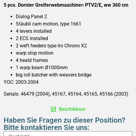
5 pcs. Dornier Greiferwebmaschine
n
PTV2/E, ww 360 cm
Dialog Panel 2
Stäubli cam motion, type 1661
4 levers installed
2 ECS installed
2 weft feeders type Iro Chrono X2
warp stop motion
4 heald frames
1 warp beam Ø1000mm
big roll batcher with weavers bridge
YOC: 2003-2004
Serials: 46479 (2004), 45167, 45164, 45165, 45166 (2003)
Beschikbaar
Haben Sie Fragen zu dieser Position?
Bitte kontaktieren Sie uns: